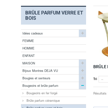
BRÛLE PARFUM VERRE ET
BOIS
Idées cadeaux
FEMME
HOMME
ENFANT
MAISON
BRÛLE
Bijoux Montres DEJA VU
Bougies et senteurs
Tri
--
Bougeoirs et brûle parfum
Bougeoirs en fer forgé
Résultats 1
Brûle parfum céramique
Brûle parfum verre et bois