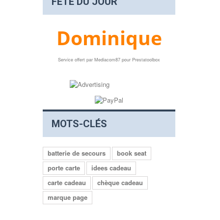
FÊTE DU JOUR
Dominique
Service offert par
Mediacom87
pour
Prestatoolbox
MOTS-CLÉS
batterie de secours
book seat
porte carte
idees cadeau
carte cadeau
chèque cadeau
marque page