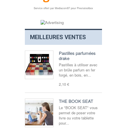
Service offert par
Mediacom87
pour
Prestatoolbox
MEILLEURES VENTES
Pastilles parfumées
drake
Pastilles à utiliser avec
un brûle parfum en fer
forgé, en bois, en...
2,10 €
THE BOOK SEAT
Le "BOOK SEAT" vous
permet de poser votre
livre ou votre tablette
pour...