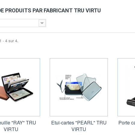
DE PRODUITS PAR FABRICANT TRU VIRTU
 - 4 sur 4.
euille "RAY" TRU
Etui-cartes "PEARL" TRU
Porte 
VIRTU
VIRTU