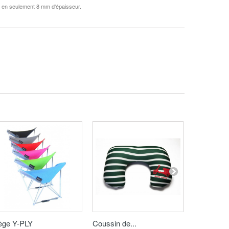
nt en seulement 8 mm d'épaisseur.
ège Y-PLY
Coussin de...
Masque de