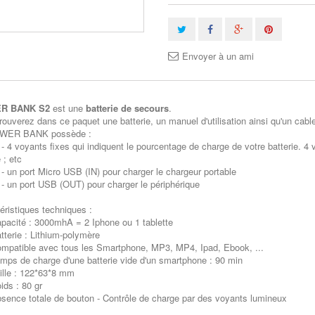
Envoyer à un ami
R BANK S2
est une
batterie de secours
.
rouverez dans ce paquet une batterie, un manuel d'utilisation ainsi qu'un cab
WER BANK possède :
yants fixes qui indiquent le pourcentage de charge de votre batterie. 4 
 ; etc
port Micro USB (IN) pour charger le chargeur portable
port USB (OUT) pour charger le périphérique
éristiques techniques :
cité : 3000mhA = 2 Iphone ou 1 tablette
erie : Lithium-polymère
atible avec tous les Smartphone, MP3, MP4, Ipad, Ebook, ...
s de charge d'une batterie vide d'un smartphone : 90 min
lle : 122*63*8 mm
ds : 80 gr
nce totale de bouton - Contrôle de charge par des voyants lumineux