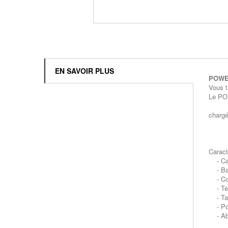
EN SAVOIR PLUS
POWE
Vous t
Le PO
- 4 vo
chargé
- un 
- un 
Caract
- Capa
- Batt
- Comp
- Temp
- Tai
- Poi
- Abse