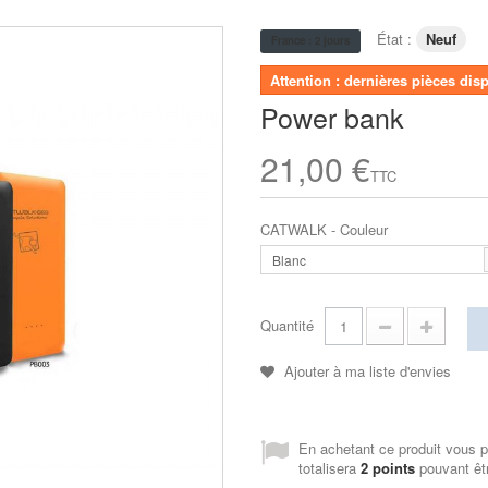
État :
Neuf
France : 2 jours
Attention : dernières pièces dis
Power bank
21,00 €
TTC
CATWALK - Couleur
Blanc
Quantité
Ajouter à ma liste d'envies
En achetant ce produit vous 
totalisera
2
points
pouvant êtr