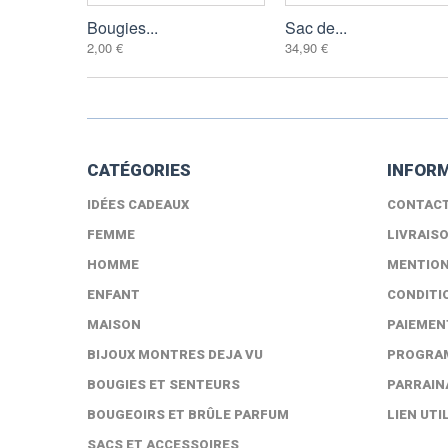
Bougies...
Sac de...
2,00 €
34,90 €
CATÉGORIES
INFOR
IDÉES CADEAUX
CONTAC
FEMME
LIVRAIS
HOMME
MENTION
ENFANT
CONDITI
MAISON
PAIEMEN
BIJOUX MONTRES DEJA VU
PROGRAM
BOUGIES ET SENTEURS
PARRAIN
BOUGEOIRS ET BRÛLE PARFUM
LIEN UTI
SACS ET ACCESSOIRES