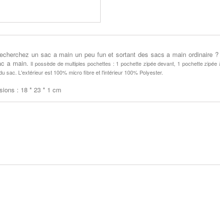
echerchez un sac a main un peu fun et sortant des sacs a main ordinaire ?
ac a main.
Il possède de multiples pochettes : 1 pochette zipée devant, 1 pochette zipée à 
 du sac.
L'extérieur est 100% micro fibre et l'intérieur 100% Polyester.
ions : 18 * 23 * 1 cm