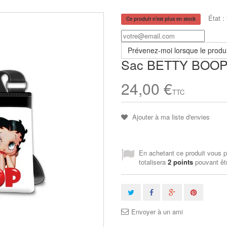
État :
Ce produit n'est plus en stock
Prévenez-moi lorsque le produi
Sac BETTY BOO
24,00 €
TTC
Ajouter à ma liste d'envies
En achetant ce produit vous 
totalisera
2
points
pouvant êtr
Envoyer à un ami