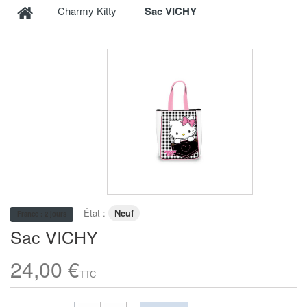
Charmy Kitty
Sac VICHY
État :
Neuf
France : 2 jours
Sac VICHY
24,00 €
TTC